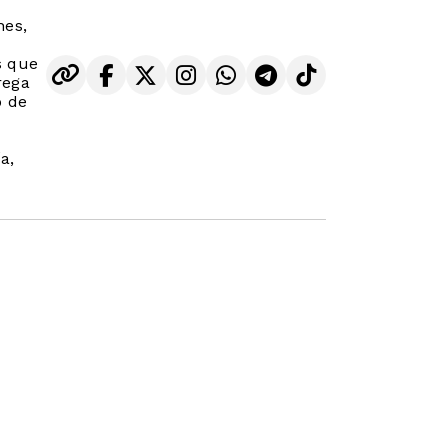
nes,
s que
rega
o de
a,