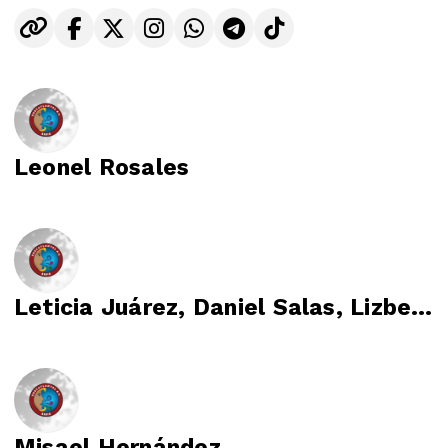
diversos temas de impacto social, música y artistas
que son tendencia, al igual que música de
cantautores latinoamericanos. Nuestra entrega de
contenidos, generan experiencias; que al mismo
tiempo, se enfocan en el estilo de vida que
armoniza con nuestra comunidad latina y
comunidades originarias.
Leonel Rosales
Hablamos de: emprendimiento, salud emocional,
estilo de vida, economía, ecología, idiomas
originarios, turismo, noticias, tecnología, deporte,
cine, música, opinión.
Leticia Juárez, Daniel Salas, Lizbeth Pineda y Christian Santana
Misael Hernández