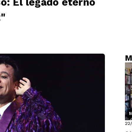
o: El legado eterno
z"
M
M
22