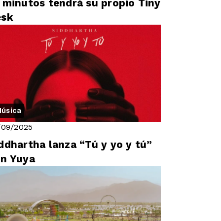
 minutos tendrá su propio Tiny
esk
úsica
/09/2025
ddhartha lanza “Tú y yo y tú”
n Yuya