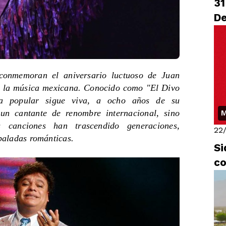
31
D
conmemoran el aniversario luctuoso de Juan
e la música mexicana. Conocido como "El Divo
ura popular sigue viva, a ocho años de su
 un cantante de renombre internacional, sino
M
s canciones han trascendido generaciones,
22
baladas románticas.
Si
co