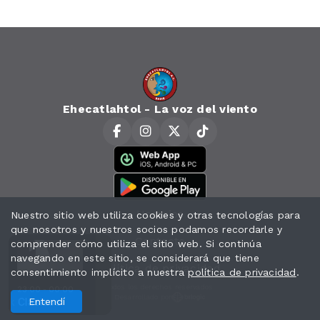
Ehecatlahtol - La voz del viento
Horarios
Nuestro sitio web utiliza cookies y otras tecnologías para
que nosotros y nuestros socios podamos recordarle y
Contacto
comprender cómo utiliza el sitio web. Si continúa
navegando en este sitio, se considerará que tiene
Política de privacidad
consentimiento implícito a nuestra
política de privacidad
.
Todos los derechos reservados.
23:00 - 00:00
Desarrollado por
k Clásicos
Entendí