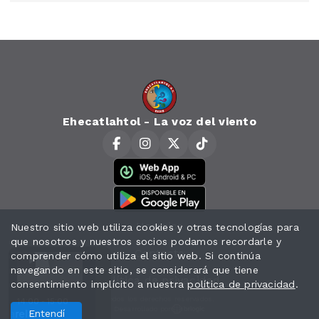
Ehecatlahtol - La voz del viento
Horarios
Nuestro sitio web utiliza cookies y otras tecnologías para
que nosotros y nuestros socios podamos recordarle y
Contacto
comprender cómo utiliza el sitio web. Si continúa
navegando en este sitio, se considerará que tiene
Política de privacidad
consentimiento implícito a nuestra
política de privacidad
.
Todos los derechos reservados.
14:00 - 15:00
Desarrollado por
uarela.
rld Music
Entendí