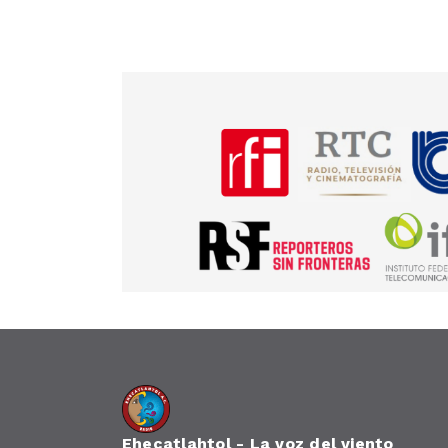
Ehecatlahtol - La voz del viento