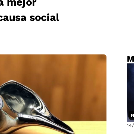
a mejor
ausa social
M
N
14