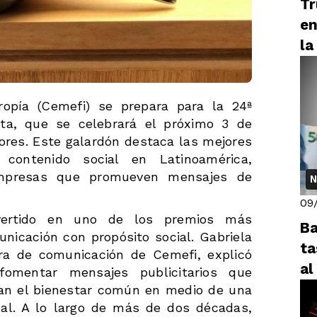
Tr
en
la
ropía (Cemefi) se prepara para la 24ª
ata, que se celebrará el próximo 3 de
ores. Este galardón destaca las mejores
ontenido social en Latinoamérica,
empresas que promueven mensajes de
N
09
vertido en uno de los premios más
Ba
unicación con propósito social. Gabriela
ta
ora de comunicación de Cemefi, explicó
al
omentar mensajes publicitarios que
van el bienestar común en medio de una
nal. A lo largo de más de dos décadas,