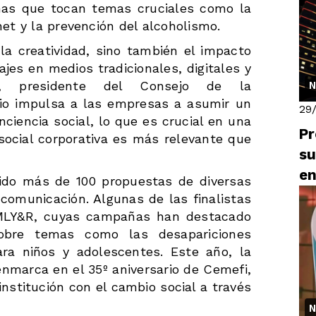
ñas que tocan temas cruciales como la
net y la prevención del alcoholismo.
la creatividad, sino también el impacto
jes en medios tradicionales, digitales y
bos, presidente del Consejo de la
N
io impulsa a las empresas a asumir un
29
nciencia social, lo que es crucial en una
Pr
social corporativa es más relevante que
su
en
bido más de 100 propuestas de diversas
comunicación. Algunas de las finalistas
 VMLY&R, cuyas campañas han destacado
sobre temas como las desapariciones
ara niños y adolescentes. Este año, la
enmarca en el 35º aniversario de Cemefi,
nstitución con el cambio social a través
N