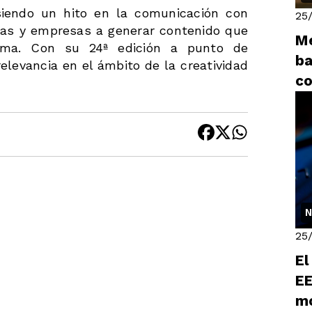
siendo un hito en la comunicación con
25
cias y empresas a generar contenido que
Me
rma. Con su 24ª edición a punto de
ba
relevancia en el ámbito de la creatividad
co
má
N
25
El
EE
mo