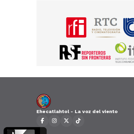
Ehecatlahtol - La voz del viento